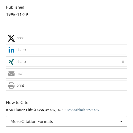
Published
1995-11-29
post
share
share
0
mail
print
How to Cite
R. Vouillamoz,
Chimia
1995
,
49
, 439, DOI:
10.2533/chimia.1995.439
.
More Citation Formats