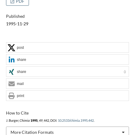
PDF
Published
1995-11-29
post
share
share
0
mail
print
How to Cite
J. Burger,
Chimia
1995
,
49
, 442, DOI:
10.2533/chimia.1995.442
.
More Citation Formats