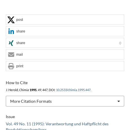
post
share
share
0
mail
print
How to Cite
J. Herold,
Chimia
1995
,
49
, 447, DOI:
10.2533/chimia.1995.447
.
More Citation Formats
Issue
Vol. 49 No. 11 (1995): Verantwortung und Haftpflicht des
Produktionschemikers