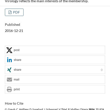
Virology reflects the main interests of the membership.
PDF
Published
2016-12-21
post
share
share
0
mail
print
How to Cite
G. Greub, C. Holliger, D. Sanglard, J. Schrenzel, V. Thiel, P. Viollier,
Chimia
2016
,
70
, 874,