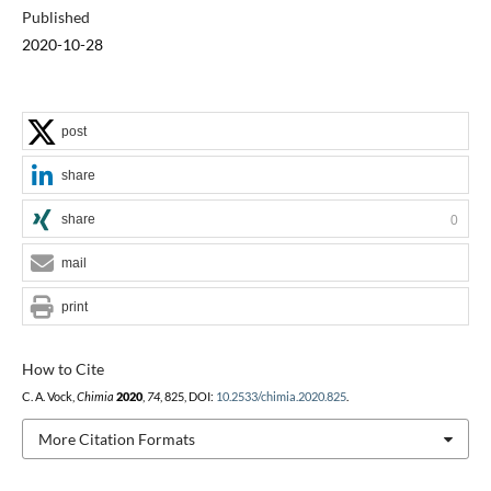
Published
2020-10-28
post
share
share
0
mail
print
How to Cite
C. A. Vock,
Chimia
2020
,
74
, 825, DOI:
10.2533/chimia.2020.825
.
More Citation Formats