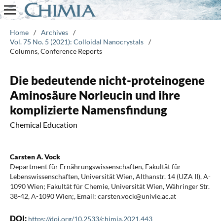
Home
/
Archives
/
Vol. 75 No. 5 (2021): Colloidal Nanocrystals
/
Columns, Conference Reports
Die bedeutende nicht-proteinogene
Aminosäure Norleucin und ihre
komplizierte Namensfindung
Chemical Education
Carsten A. Vock
Department für Ernährungswissenschaften, Fakultät für
Lebenswissenschaften, Universität Wien, Althanstr. 14 (UZA II), A-
1090 Wien; Fakultät für Chemie, Universität Wien, Währinger Str.
38-42, A-1090 Wien;, Email: carsten.vock@univie.ac.at
DOI:
https://doi.org/10.2533/chimia.2021.443