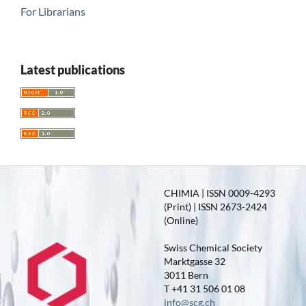
For Librarians
Latest publications
CHIMIA | ISSN 0009-4293
(Print) | ISSN 2673-2424
(Online)
Swiss Chemical Society
Marktgasse 32
3011 Bern
T +41 31 506 01 08
info@scg.ch