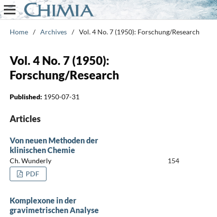
Home
/
Archives
/
Vol. 4 No. 7 (1950): Forschung/Research
Vol. 4 No. 7 (1950):
Forschung/Research
Published:
1950-07-31
Articles
Von neuen Methoden der
klinischen Chemie
Ch. Wunderly
154
PDF
Komplexone in der
gravimetrischen Analyse