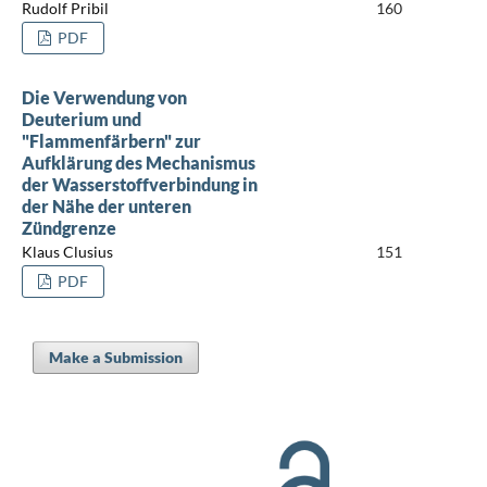
Rudolf Pribil
160
PDF
Die Verwendung von
Deuterium und
"Flammenfärbern" zur
Aufklärung des Mechanismus
der Wasserstoffverbindung in
der Nähe der unteren
Zündgrenze
Klaus Clusius
151
PDF
Make a Submission