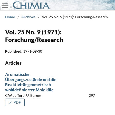
Home
/
Archives
/
Vol. 25 No. 9 (1971): Forschung/Research
Vol. 25 No. 9 (1971):
Forschung/Research
Published:
1971-09-30
Articles
Aromatische
Übergangszustände und die
Reaktivität geometrisch
wohldefinierter Moleküle
C.W. Jefford, U. Burger
297
PDF