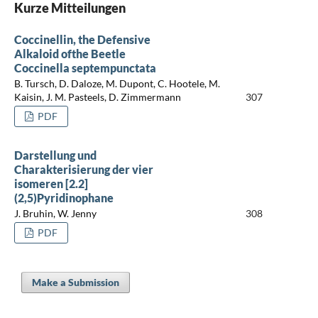
Kurze Mitteilungen
Coccinellin, the Defensive
Alkaloid ofthe Beetle
Coccinella septempunctata
B. Tursch, D. Daloze, M. Dupont, C. Hootele, M.
Kaisin, J. M. Pasteels, D. Zimmermann
307
PDF
Darstellung und
Charakterisierung der vier
isomeren [2.2]
(2,5)Pyridinophane
J. Bruhin, W. Jenny
308
PDF
Make a Submission