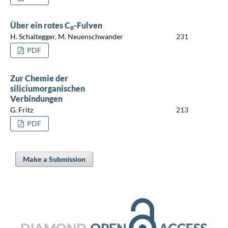
Über ein rotes C
-Fulven
8
H. Schaltegger, M. Neuenschwander
231
PDF
Zur Chemie der
siliciumorganischen
Verbindungen
G. Fritz
213
PDF
Make a Submission