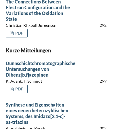
The Connections Between
Electron Configuration and the
Variations of the Oxidation
State
Christian Klixbüll Jørgensen
292
PDF
Kurze Mitteilungen
Dünnschichtchromatographische
Untersuchungen von
Dibenz[b,f]azepinen
K. Adank, T. Schmidt
299
PDF
Synthese und Eigenschaften
eines neuen heterozyklischen
Systems, des Imidazo[2.1-c]-
as-triazins
A. Hetzheim, H. Pusch
303