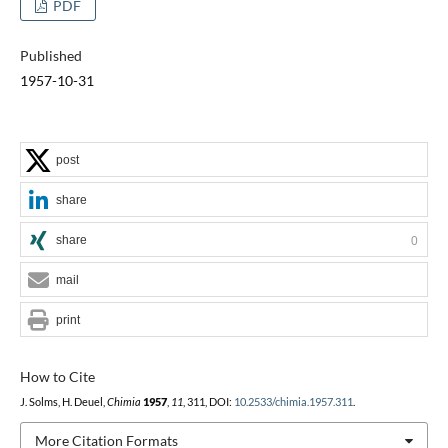
PDF
Published
1957-10-31
post
share
share
0
mail
print
How to Cite
J. Solms, H. Deuel,
Chimia
1957
,
11
, 311, DOI:
10.2533/chimia.1957.311
.
More Citation Formats