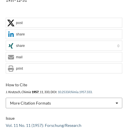
1957-12-31
post
share
share
0
mail
print
How to Cite
J. Krutzsch,
Chimia
1957
,
11
, 333, DOI:
10.2533/chimia.1957.333
.
More Citation Formats
Issue
Vol. 11 No. 11 (1957): Forschung/Research