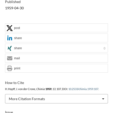
Published
1959-04-30
post
share
share
0
mail
print
How to Cite
H. Hopff, J. von der Crone,
Chimia
1959
,
13
, 107, DOI:
10.2533/chimia.1959.107
.
More Citation Formats
Issue