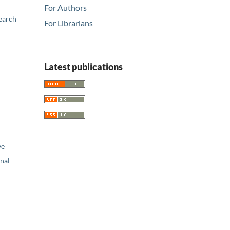
For Authors
earch
For Librarians
Latest publications
ve
nal