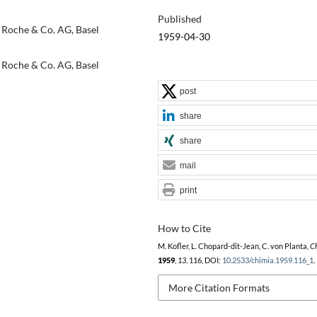
Published
 Roche & Co. AG, Basel
1959-04-30
 Roche & Co. AG, Basel
post
share
share
mail
print
How to Cite
M. Kofler, L. Chopard-dit-Jean, C. von Planta,
C
1959
,
13
, 116, DOI:
10.2533/chimia.1959.116_1
.
More Citation Formats