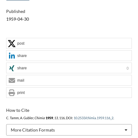
Published
1959-04-30
post
share
share
0
mail
print
How to Cite
C. Tamm, A. Gubler,
Chimia
1959
,
13
, 116, DOI:
10.2533/chimia.1959.116_2
.
More Citation Formats