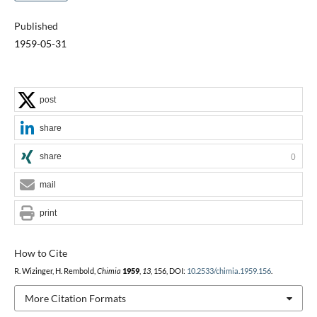
Published
1959-05-31
post
share
share
0
mail
print
How to Cite
R. Wizinger, H. Rembold,
Chimia
1959
,
13
, 156, DOI:
10.2533/chimia.1959.156
.
More Citation Formats