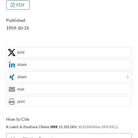
PDF
Published
1959-10-31
post
share
share
0
mail
print
How to Cite
R. Lukeš, A. Zoráčová,
Chimia
1959
,
13
, 333, DOI:
10.2533/chimia.1959.333_2
.