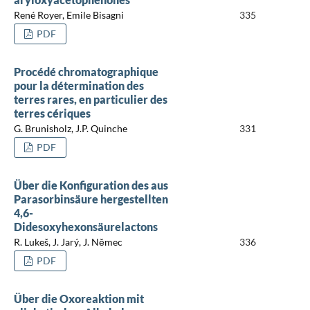
René Royer, Emile Bisagni
335
PDF
Procédé chromatographique
pour la détermination des
terres rares, en particulier des
terres cériques
G. Brunisholz, J.P. Quinche
331
PDF
Über die Konfiguration des aus
Parasorbinsäure hergestellten
4,6-
Didesoxyhexonsäurelactons
R. Lukeš, J. Jarý, J. Němec
336
PDF
Über die Oxoreaktion mit