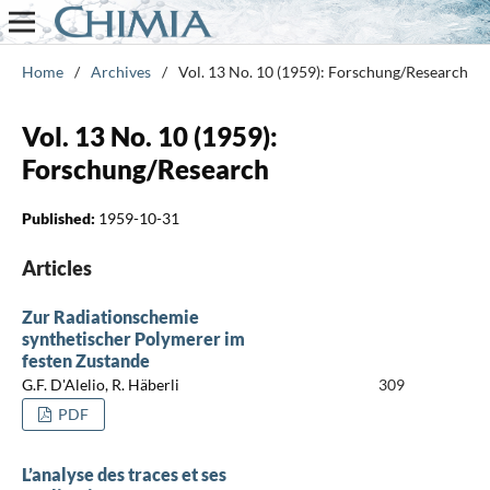
Home
/
Archives
/
Vol. 13 No. 10 (1959): Forschung/Research
Vol. 13 No. 10 (1959):
Forschung/Research
Published:
1959-10-31
Articles
Zur Radiationschemie
synthetischer Polymerer im
festen Zustande
G.F. D'Alelio, R. Häberli
309
PDF
L’analyse des traces et ses