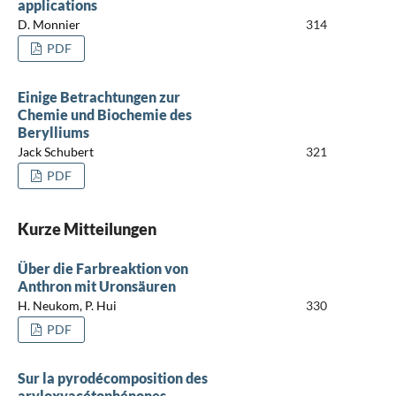
applications
D. Monnier
314
PDF
Einige Betrachtungen zur
Chemie und Biochemie des
Berylliums
Jack Schubert
321
PDF
Kurze Mitteilungen
Über die Farbreaktion von
Anthron mit Uronsäuren
H. Neukom, P. Hui
330
PDF
Sur la pyrodécomposition des
aryloxyacétophénones