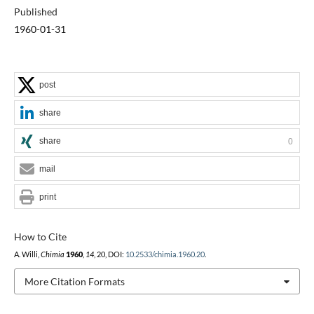
Published
1960-01-31
post
share
share
0
mail
print
How to Cite
A. Willi,
Chimia
1960
,
14
, 20, DOI:
10.2533/chimia.1960.20
.
More Citation Formats