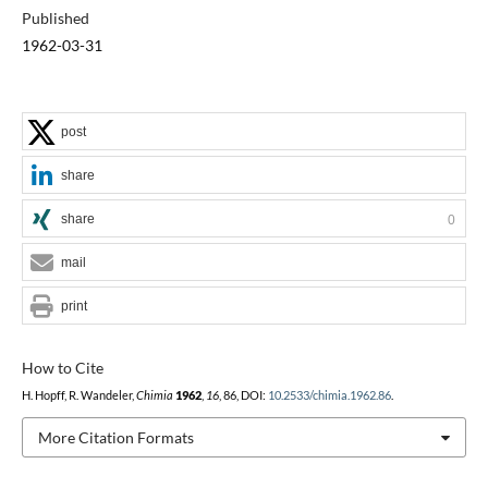
Published
1962-03-31
post
share
share
0
mail
print
How to Cite
H. Hopff, R. Wandeler,
Chimia
1962
,
16
, 86, DOI:
10.2533/chimia.1962.86
.
More Citation Formats