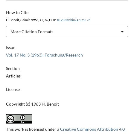
How to Cite
H. Benoit,
Chimia
1963
,
17
, 76, DOI:
10.2533/chimia.1963.76
.
More Citation Formats
Issue
Vol. 17 No. 3 (1963): Forschung/Research
Section
Articles
License
Copyright (c) 1963 H. Benoit
This work is licensed under a
Creative Commons Attribution 4.0