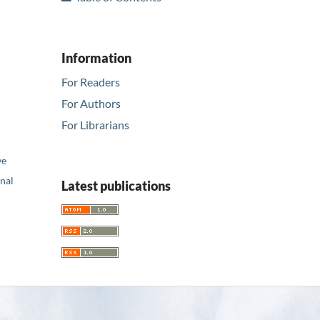
Information
For Readers
For Authors
For Librarians
ve
nal
Latest publications