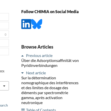
Follow CHIMIA on Social Media
0
Browse Articles
Previous article
Über die Adsorptionsaffinität von
Pyridinverbindungen
 DOI:
Next article
Sur la détermination
nomographique des interférences
et des limites de dosage des
éléments par spectrométrie
gamma, après activation
neutronique
earch
Table of Contents