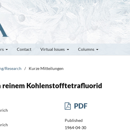
ors
Contact
Virtual Issues
Columns
ung/Research
/
Kurze Mitteilungen
n reinem Kohlenstofftetrafluorid
PDF
ürich
Published
ürich
1964-04-30