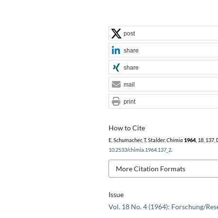
post
share
share
mail
print
How to Cite
E. Schumacher, T. Stalder,
Chimia
1964
,
18
, 137,
10.2533/chimia.1964.137_2
.
More Citation Formats
Issue
Vol. 18 No. 4 (1964): Forschung/Res