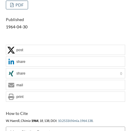
PDF
Published
1964-04-30
post
share
share
0
mail
print
How to Cite
W. Haerdi,
Chimia
1964
,
18
, 138, DOI:
10.2533/chimia.1964.138
.