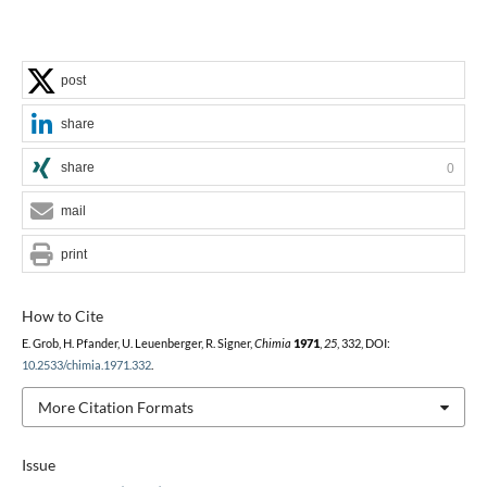
post
share
share
0
mail
print
How to Cite
E. Grob, H. Pfander, U. Leuenberger, R. Signer,
Chimia
1971
,
25
, 332, DOI:
10.2533/chimia.1971.332
.
More Citation Formats
Issue