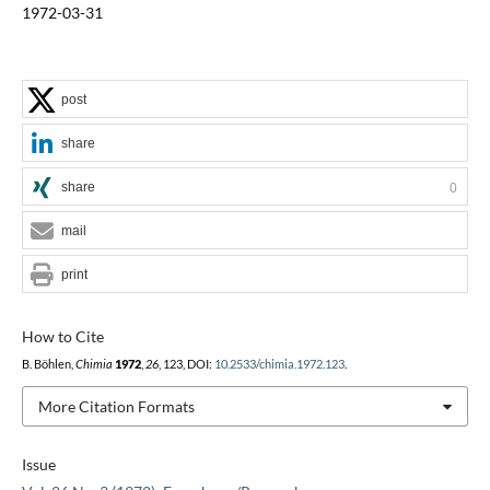
1972-03-31
post
share
share
0
mail
print
How to Cite
B. Böhlen,
Chimia
1972
,
26
, 123, DOI:
10.2533/chimia.1972.123
.
More Citation Formats
Issue