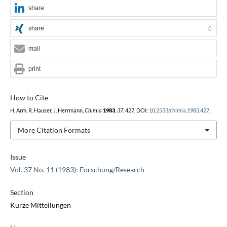
share
share
0
mail
print
How to Cite
H. Arm, R. Hauser, J. Herrmann,
Chimia
1983
,
37
, 427, DOI:
10.2533/chimia.1983.427
.
More Citation Formats
Issue
Vol. 37 No. 11 (1983): Forschung/Research
Section
Kurze Mitteilungen