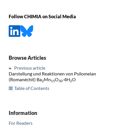
Follow CHIMIA on Social Media
Browse Articles
Previous article
Darstellung und Reaktionen von Psilomelan
(Romanéchit) Ba
Mn
O
∙4H
O
2
15
30
2
Table of Contents
Information
For Readers