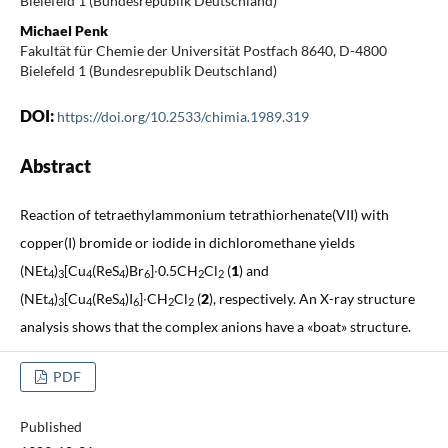
Bielefeld 1 (Bundesrepublik Deutschland)
Michael Penk
Fakultät für Chemie der Universität Postfach 8640, D-4800
Bielefeld 1 (Bundesrepublik Deutschland)
DOI:
https://doi.org/10.2533/chimia.1989.319
Abstract
Reaction of tetraethylammonium tetrathiorhenate(VII) with
copper(I) bromide or iodide in dichloromethane yields
(NEt
)
[Cu
(ReS
)Br
]∙0.5CH
Cl
(
1
) and
4
3
4
4
6
2
2
(NEt
)
[Cu
(ReS
)I
]∙CH
Cl
(
2
), respectively. An X-ray structure
4
3
4
4
6
2
2
analysis shows that the complex anions have a «boat» structure.
PDF
Published