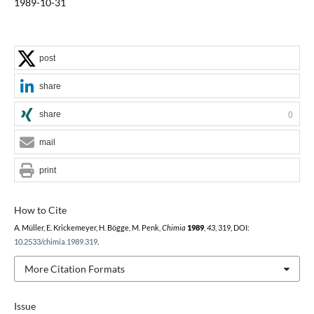
1989-10-31
post
share
share
0
mail
print
How to Cite
A. Müller, E. Krickemeyer, H. Bögge, M. Penk,
Chimia
1989
,
43
, 319, DOI:
10.2533/chimia.1989.319
.
More Citation Formats
Issue