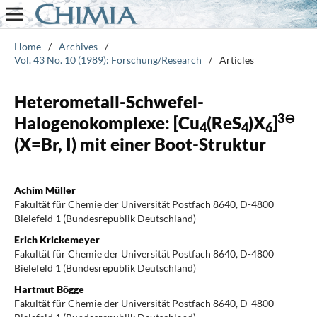
Home
/
Archives
/
Vol. 43 No. 10 (1989): Forschung/Research
/
Articles
Heterometall-Schwefel-
3⊖
Halogenokomplexe: [Cu
(ReS
)X
]
4
4
6
(X=Br, I) mit einer Boot-Struktur
Achim Müller
Fakultät für Chemie der Universität Postfach 8640, D-4800
Bielefeld 1 (Bundesrepublik Deutschland)
Erich Krickemeyer
Fakultät für Chemie der Universität Postfach 8640, D-4800
Bielefeld 1 (Bundesrepublik Deutschland)
Hartmut Bögge
Fakultät für Chemie der Universität Postfach 8640, D-4800