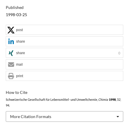
Published
1998-03-25
post
share
share
0
mail
print
How to Cite
Schweizerische Gesellschaft für Lebensmittel- und Umweltchemie,
Chimia
1998
,
52
,
94.
More Citation Formats