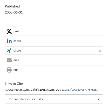
Published
2005-06-01
post
share
share
0
mail
print
How to Cite
P.-A. Carrupt, R. Gurny,
Chimia
2005
,
59
, 288, DOI:
10.2533/000942905777676263
.
More Citation Formats