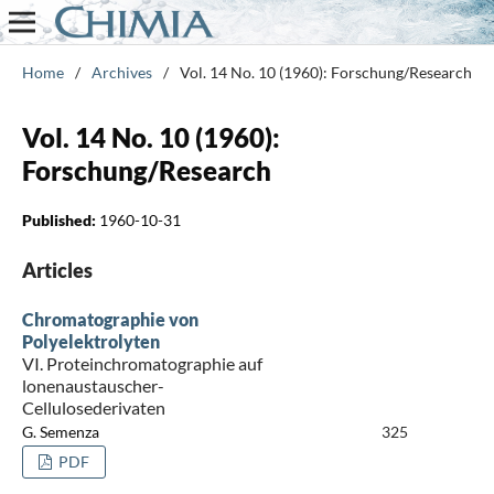
Home
/
Archives
/
Vol. 14 No. 10 (1960): Forschung/Research
Vol. 14 No. 10 (1960):
Forschung/Research
Published:
1960-10-31
Articles
Chromatographie von
Polyelektrolyten
VI. Proteinchromatographie auf
lonenaustauscher-
Cellulosederivaten
G. Semenza
325
PDF