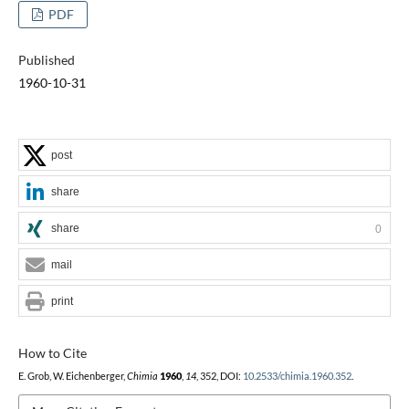
PDF
Published
1960-10-31
post
share
share
0
mail
print
How to Cite
E. Grob, W. Eichenberger,
Chimia
1960
,
14
, 352, DOI:
10.2533/chimia.1960.352
.