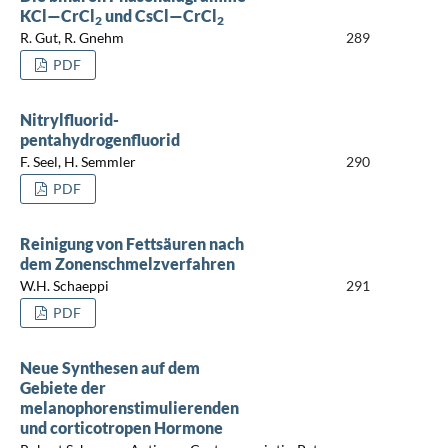
KCl—CrCl
und CsCl—CrCl
2
2
R. Gut, R. Gnehm
289
PDF
Nitrylfluorid-
pentahydrogenfluorid
F. Seel, H. Semmler
290
PDF
Reinigung von Fettsäuren nach
dem Zonenschmelzverfahren
W.H. Schaeppi
291
PDF
Neue Synthesen auf dem
Gebiete der
melanophorenstimulierenden
und corticotropen Hormone