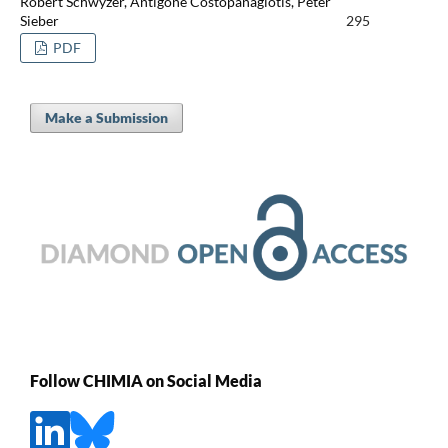
Robert Schwyzer, Antigone Costopanagiotis, Peter
Sieber
295
PDF
Make a Submission
Follow CHIMIA on Social Media