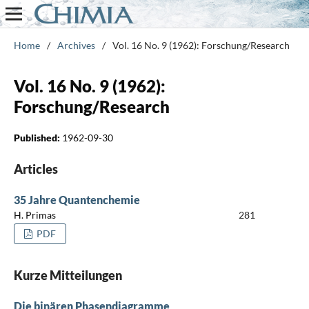
Home
/
Archives
/
Vol. 16 No. 9 (1962): Forschung/Research
Vol. 16 No. 9 (1962):
Forschung/Research
Published:
1962-09-30
Articles
35 Jahre Quantenchemie
H. Primas
281
PDF
Kurze Mitteilungen
Die binären Phasendiagramme