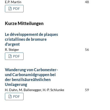
E.P. Martin
48
PDF
Kurze Mitteilungen
Le développement de plaques
cristallines de bromure
d’argent
R. Steiger
56
PDF
Wanderung von Carbonester-
und Carbonamidgruppen bei
der benzilsäureähnlichen
Umlagerung
H. Dahn, M. Ballenegger, H.-P. Schlunke
59
PDF