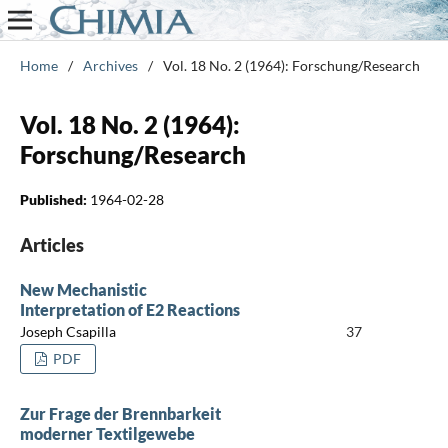
Home
/
Archives
/
Vol. 18 No. 2 (1964): Forschung/Research
Vol. 18 No. 2 (1964):
Forschung/Research
Published:
1964-02-28
Articles
New Mechanistic
Interpretation of E2 Reactions
Joseph Csapilla
37
PDF
Zur Frage der Brennbarkeit
moderner Textilgewebe