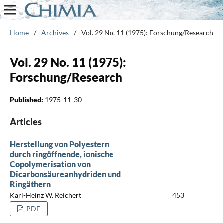
Home
/
Archives
/
Vol. 29 No. 11 (1975): Forschung/Research
Vol. 29 No. 11 (1975):
Forschung/Research
Published:
1975-11-30
Articles
Herstellung von Polyestern
durch ringöffnende, ionische
Copolymerisation von
Dicarbonsäureanhydriden und
Ringäthern
Karl-Heinz W. Reichert
453
PDF