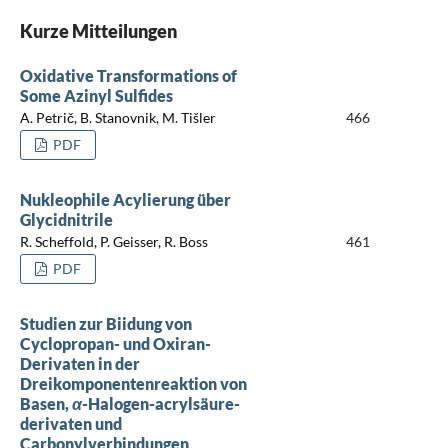
Kurze Mitteilungen
Oxidative Transformations of
Some Azinyl Sulfides
A. Petrič, B. Stanovnik, M. Tišler
466
PDF
Nukleophile Acylierung über
Glycidnitrile
R. Scheffold, P. Geisser, R. Boss
461
PDF
Studien zur Biidung von
Cyclopropan- und Oxiran-
Derivaten in der
Dreikomponentenreaktion von
Basen,
α
-Halogen-acrylsäure-
derivaten und
Carbonylverbindungen