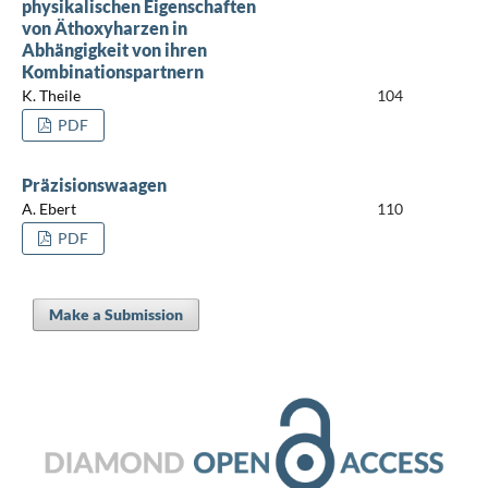
physikalischen Eigenschaften
von Äthoxyharzen in
Abhängigkeit von ihren
Kombinationspartnern
K. Theile
104
PDF
Präzisionswaagen
A. Ebert
110
PDF
Make a Submission