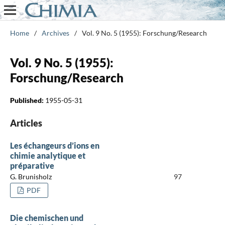
Home
/
Archives
/
Vol. 9 No. 5 (1955): Forschung/Research
Vol. 9 No. 5 (1955):
Forschung/Research
Published:
1955-05-31
Articles
Les échangeurs d’ions en
chimie analytique et
préparative
G. Brunisholz
97
PDF
Die chemischen und