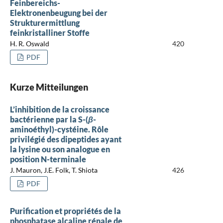
Feinbereichs-
Elektronenbeugung bei der
Strukturermittlung
feinkristalliner Stoffe
H. R. Oswald
420
PDF
Kurze Mitteilungen
L’inhibition de la croissance
bactérienne par la S-(
β
-
aminoéthyl)-cystéine. Rôle
privilégié des dipeptides ayant
la lysine ou son analogue en
position N-terminale
J. Mauron, J.E. Folk, T. Shiota
426
PDF
Purification et propriétés de la
phosphatase alcaline rénale de