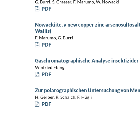
G. Burri, S. Graeser, F. Marumo, W. Nowacki
PDF
Nowackiite, a new copper zinc arsenosulfosal
Wallis)
F. Marumo, G. Burri
PDF
Gaschromatographische Analyse insektizide
Winfried Ebing
PDF
Zur polarographischen Untersuchung von M
H. Gerber, R. Schaich, F. Hügli
PDF