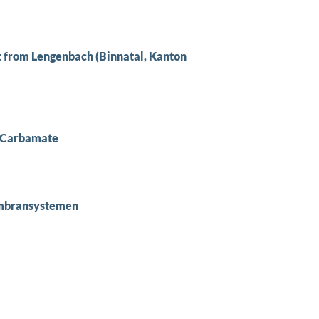
t from Lengenbach (Binnatal, Kanton
r Carbamate
embransystemen