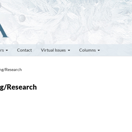
ors
Contact
Virtual Issues
Columns
ung/Research
ung/Research