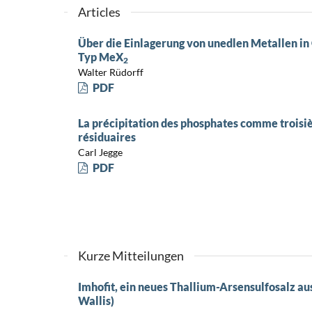
Articles
Über die Einlagerung von unedlen Metallen in
Typ MeX
2
Walter Rüdorff
PDF
La précipitation des phosphates comme troisi
résiduaires
Carl Jegge
PDF
Kurze Mitteilungen
Imhofit, ein neues Thallium-Arsensulfosalz a
Wallis)