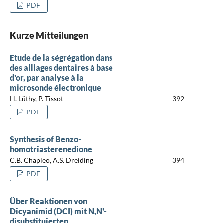
PDF
Kurze Mitteilungen
Etude de la ségrégation dans
des alliages dentaires à base
d'or, par analyse à la
microsonde électronique
H. Lüthy, P. Tissot
392
PDF
Synthesis of Benzo-
homotriasterenedione
C.B. Chapleo, A.S. Dreiding
394
PDF
Über Reaktionen von
Dicyanimid (DCI) mit N,N'-
disubstituierten