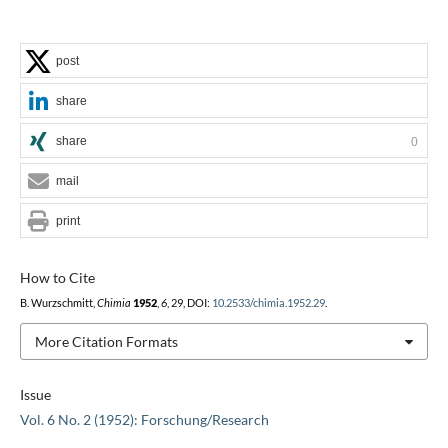
post
share
share
0
mail
print
How to Cite
B. Wurzschmitt,
Chimia
1952
,
6
, 29, DOI:
10.2533/chimia.1952.29
.
More Citation Formats
Issue
Vol. 6 No. 2 (1952): Forschung/Research