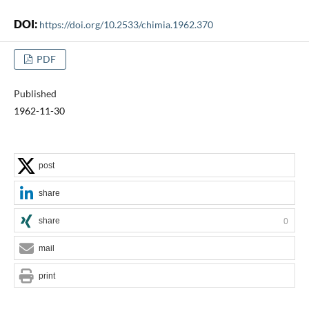
DOI:
https://doi.org/10.2533/chimia.1962.370
PDF
Published
1962-11-30
post
share
share
0
mail
print