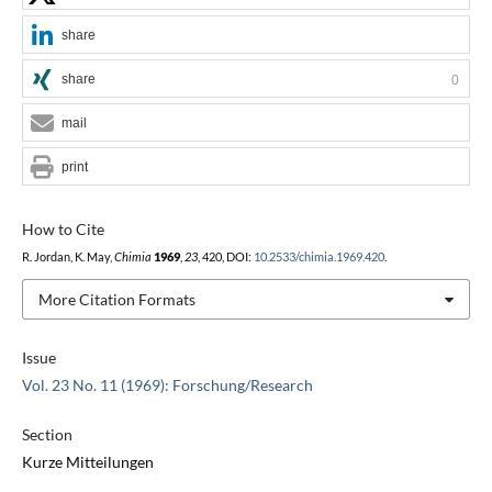
share
share
0
mail
print
How to Cite
R. Jordan, K. May,
Chimia
1969
,
23
, 420, DOI:
10.2533/chimia.1969.420
.
More Citation Formats
Issue
Vol. 23 No. 11 (1969): Forschung/Research
Section
Kurze Mitteilungen