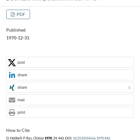
PDF
Published
1970-12-31
post
share
share
0
mail
print
How to Cite
D. Hebbell, P. Rys,
Chimia
1970
,
24
, 442, DOI:
10.2533/chimia.1970.442
.