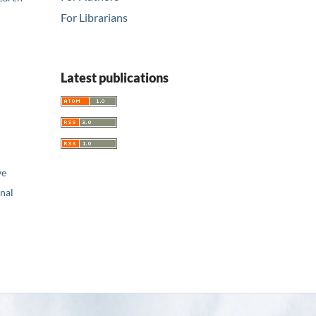
For Librarians
Latest publications
ve
nal