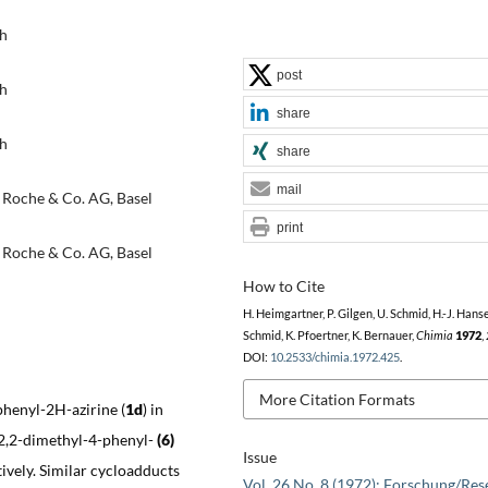
ch
post
ch
share
ch
share
mail
 Roche & Co. AG, Basel
print
 Roche & Co. AG, Basel
How to Cite
H. Heimgartner, P. Gilgen, U. Schmid, H.-J. Hanse
Schmid, K. Pfoertner, K. Bernauer,
Chimia
1972
,
DOI:
10.2533/chimia.1972.425
.
More Citation Formats
phenyl-2H-azirine (
1d
) in
 2,2-dimethyl-4-phenyl-
(6)
Issue
tively. Similar cycloadducts
Vol. 26 No. 8 (1972): Forschung/Res