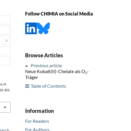
Follow CHIMIA on Social Media
0
Browse Articles
Previous article
Neue Kobalt(II)-Chelate als O
-
2
Träger
n, H.
Table of Contents
26
, 425,
Information
For Readers
For Authors
earch