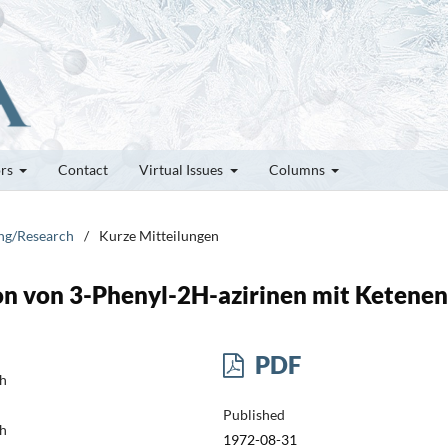
ors
Contact
Virtual Issues
Columns
ung/Research
/
Kurze Mitteilungen
n von 3-Phenyl-2H-azirinen mit Ketenen
PDF
ch
Published
ch
1972-08-31