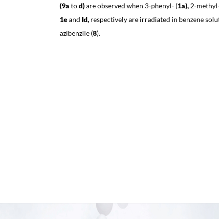
(9a
to
d)
are observed when 3-phenyl- (
1a),
2-methyl
1e
and
Id,
respectively are irradiated in benzene solu
azibenzile (
8
).