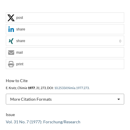
post
share
share
0
mail
print
How to Cite
E. Kratz,
Chimia
1977
,
31
, 273, DOI:
10.2533/chimia.1977.273
.
More Citation Formats
Issue
Vol. 31 No. 7 (1977): Forschung/Research