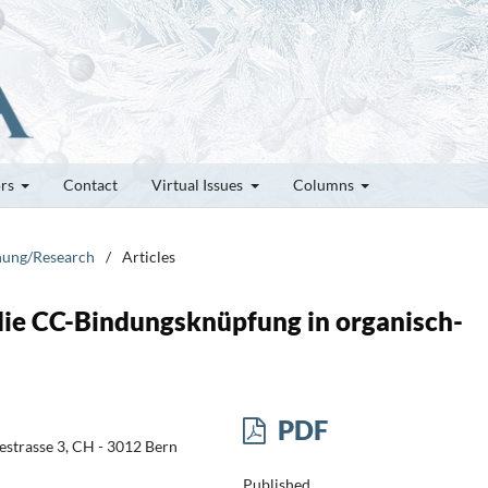
ors
Contact
Virtual Issues
Columns
chung/Research
/
Articles
 die CC-Bindungsknüpfung in organisch-
PDF
estrasse 3, CH - 3012 Bern
Published