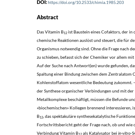
DOI:
https://doi.org/10.2533/chimia.1985.203
Abstract
Das Vitamin B
ist Baustein eines Cofaktors, der in
12
chemische Reaktionen auslöst und steuert, die für d
Organismus notwendig sind. Ohne die Frage nach de
zu schieben, befasst sich der Chemiker vor allem mi
Auf der Suche nach Antwort(en) wurde gefunden, da
Spaltung einer Bindung zwischen dem Zentralatom 
Kohlenstoffatom wesentliche Bedeutung zukommt. –
der Synthese organischer Verbindungen und mit der
Metallkomplexe beschäftigt, müssen die Befunde un
«biochemischen» Kollegen brennend interessieren, i
B
, das spektakuläre synthesekatalytische Funktion
12
Fortschrittsbericht geht der Frage nach, ob und wie
Verbindung Vitamin B
als Katalysator bei
in-vitro
-S
12