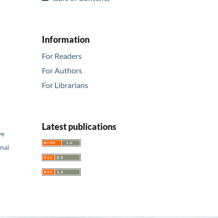
Information
For Readers
For Authors
For Librarians
Latest publications
ve
nal