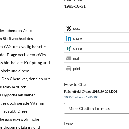
1985-08-31
post
 der lebenden Zelle
en Stoffwechsel des
share
m «Warum» völlig beiseite
share
t der Frage nach dem «Wie».
mail
ss hierbei der Knüpfung und
print
Cobalt und einem
 Den Chemiker, der sich mit
How to Cite
 Katalyse durch
R. Scheffold,
Chimia
1985
,
39
, 203, DOI:
d Hypothesen seiner
10.2533/chimia.1985.203
.
st es doch gerade Vitamin
More Citation Formats
en ausübt. Dieser
 die aussergewöhnliche
Issue
ynthesen nutzbringend