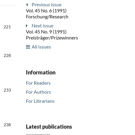
Previous issue
Vol. 45 No. 6 (1991)
Forschung/Research
Next issue
221
Vol. 45 No. 9 (1991)
Preisträger/Prizewinners
All issues
228
Information
For Readers
233
For Authors
For Librarians
238
Latest publications