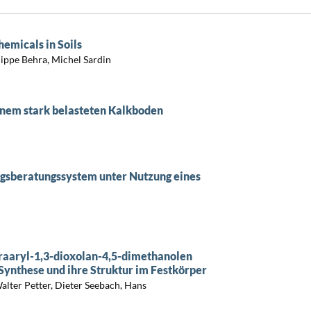
emicals in Soils
lippe Behra, Michel Sardin
inem stark belasteten Kalkboden
sberatungssystem unter Nutzung eines
etraaryl-1,3-dioxolan-4,5-dimethanolen
Synthese und ihre Struktur im Festkörper
alter Petter, Dieter Seebach, Hans