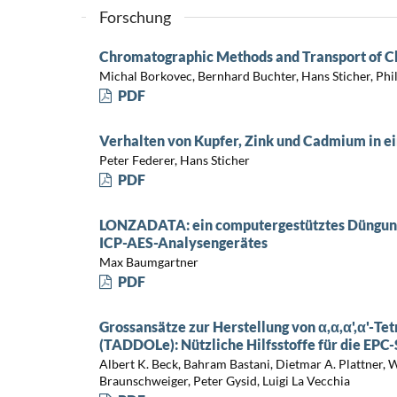
Forschung
Chromatographic Methods and Transport of Ch
Michal Borkovec, Bernhard Buchter, Hans Sticher, Phi
PDF
Verhalten von Kupfer, Zink und Cadmium in e
Peter Federer, Hans Sticher
PDF
LONZADATA: ein computergestütztes Düngung
ICP-AES-Analysengerätes
Max Baumgartner
PDF
Grossansätze zur Herstellung von α,α,α',α'-T
(TADDOLe): Nützliche Hilfsstoffe für die EPC-
Albert K. Beck, Bahram Bastani, Dietmar A. Plattner, W
Braunschweiger, Peter Gysid, Luigi La Vecchia