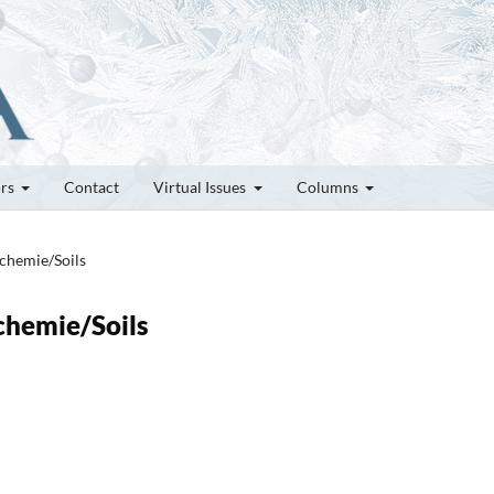
ors
Contact
Virtual Issues
Columns
nchemie/Soils
nchemie/Soils