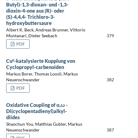
Butyl)-1,3-dioxan- und -1,3-
dioxin-4-one aus (R)- oder
(S)-4,4,4- Trichloro-3-
hydroxybuttersaure
Albert K. Beck, Andreas Brunner, Vittorio
Montanari, Dieter Seebach
379
PDF
Cuᴵᴵ-katalysierte Kupplung von
Cyclopropyl-carbenoiden
Markus Borer, Thomas Loosli, Markus
Neuenschwander
382
PDF
Oxidative Coupling of α,ω -
Di(cyclopentadienyl)alkyl-
diides
Shaochun You, Matthias Gubler, Markus
Neuenschwander
387