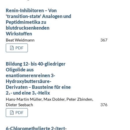
Renin-Inhibitoren – Von
'transition-state' Analogen und
Peptidmimetika zu
blutdrucksenkenden
Wirkstoffen
Beat Weidmann
367
PDF
Bildung 12- bis 40-gliedriger
Oligolide aus
enantiomerenreinen 3-
Hydroxybuttersäure-
Derivaten – Bausteine für eine
2₁- und eine 3₁-Helix
Hans-Martin Müller, Max Dobler, Peter Zbinden,
Dieter Seebach
376
PDF
6-Chloromethylierte 2-(tert-