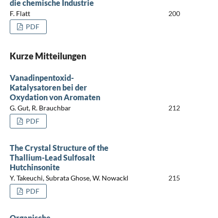
die chemische Industrie
F. Flatt
200
PDF
Kurze Mitteilungen
Vanadinpentoxid-
Katalysatoren bei der
Oxydation von Aromaten
G. Gut, R. Brauchbar
212
PDF
The Crystal Structure of the
Thallium-Lead Sulfosalt
Hutchinsonite
Y. Takeuchi, Subrata Ghose, W. Nowackl
215
PDF
Organische