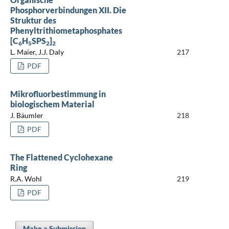
Phosphorverbindungen XII. Die
Struktur des
Phenyltrithiometaphosphates
[C
H
SPS
]
6
5
2
2
L. Maier, J.J. Daly
217
PDF
Mikrofluorbestimmung in
biologischem Material
J. Bäumler
218
PDF
The Flattened Cyclohexane
Ring
R.A. Wohl
219
PDF
Make a Submission