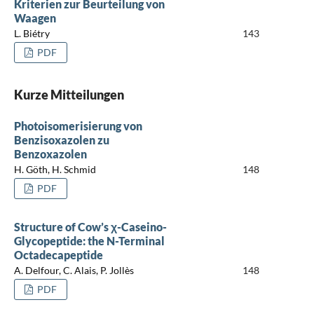
Kriterien zur Beurteilung von
Waagen
L. Biétry
143
PDF
Kurze Mitteilungen
Photoisomerisierung von
Benzisoxazolen zu
Benzoxazolen
H. Göth, H. Schmid
148
PDF
Structure of Cow’s χ-Caseino-
Glycopeptide: the N-Terminal
Octadecapeptide
A. Delfour, C. Alais, P. Jollès
148
PDF