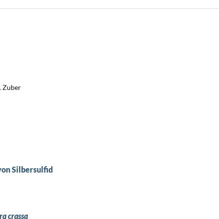
H. Zuber
on Silbersulfid
a crassa