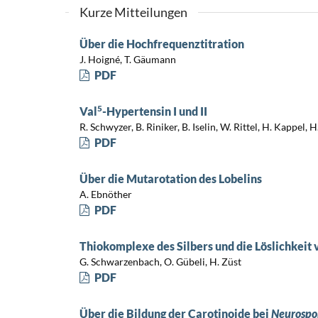
Kurze Mitteilungen
Über die Hochfrequenztitration
J. Hoigné, T. Gäumann
PDF
5
Val
-Hypertensin I und II
R. Schwyzer, B. Riniker, B. Iselin, W. Rittel, H. Kappel, 
PDF
Über die Mutarotation des Lobelins
A. Ebnöther
PDF
Thiokomplexe des Silbers und die Löslichkeit v
G. Schwarzenbach, O. Gübeli, H. Züst
PDF
Über die Bildung der Carotinoide bei
Neurospor