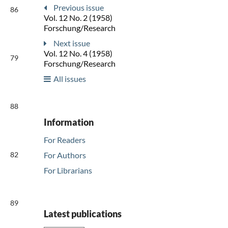
Previous issue
86
Vol. 12 No. 2 (1958)
Forschung/Research
Next issue
Vol. 12 No. 4 (1958)
79
Forschung/Research
All issues
88
Information
For Readers
82
For Authors
For Librarians
89
Latest publications