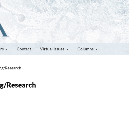
ors
Contact
Virtual Issues
Columns
ung/Research
ung/Research